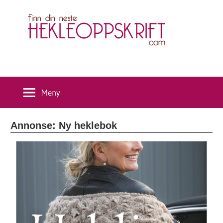
Skip
H
to
content
Meny
Annonse: Ny heklebok