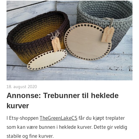
18. august 2020
hekleoppskrift.com
Annonse: Trebunner til heklede
kurver
I Etsy-shoppen
TheGreenLakeCS
får du kjøpt treplater
som kan være bunnen i heklede kurver. Dette gir veldig
stabile og fine kurver.