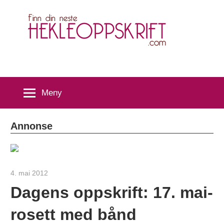
Skip
H
to
content
Meny
Annonse
4. mai 2012
hekleoppskrift.com
Dagens oppskrift: 17. mai-
rosett med bånd