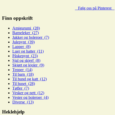
Følg oss på Pinterest
Finn oppskrift
Amigurumi (28)
Barneleker (27)
Jakker og boleroer (7)
Julepynt (39)
Lapper (8)
Luer og hatter (11)
Påskepynt (23)
Sjal og skjerf (8)
Skjørt og kjoler (9)
Tepper (14)
Til barn (18)
Til hund og katt (12)
Til huset (28)
Tøfler (7)
Vesker og nett (12)
Vester og boleroer (4)
Diverse (13)
Heklehjelp