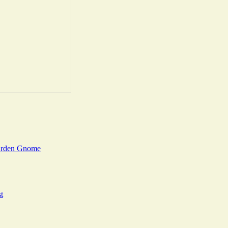
Garden Gnome
t