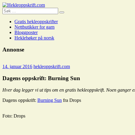
Skip
to
Search
Search
Hekleoppskrift.com
content
for:
Gratis hekleoppskrifter
Nettbutikker for garn
Bloggposter
Heklebøker på norsk
Annonse
14. januar 2016
hekleoppskrift.com
Dagens oppskrift: Burning Sun
Hver dag legger vi ut tips om en gratis hekleoppskrift. Noen ganger er
Dagens oppskrift:
Burning Sun
fra Drops
Foto: Drops