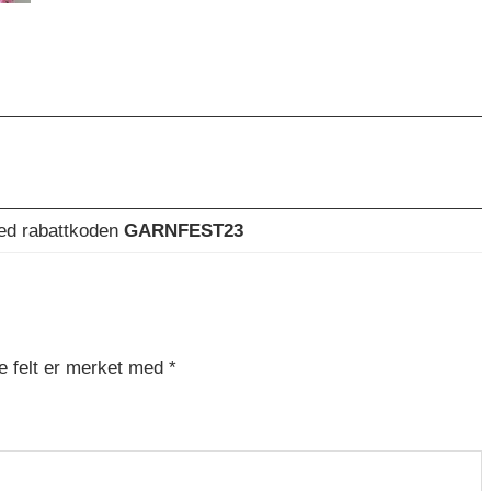
med rabattkoden
GARNFEST23
e felt er merket med
*