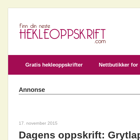
Skip
to
H
content
Gratis hekleoppskrifter
Nettbutikker for
Annonse
17. november 2015
hekleoppskrift.com
Dagens oppskrift: Grytl