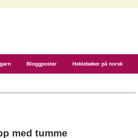
ekleoppskrift.com
 garn
Bloggposter
Heklebøker på norsk
app med tumme