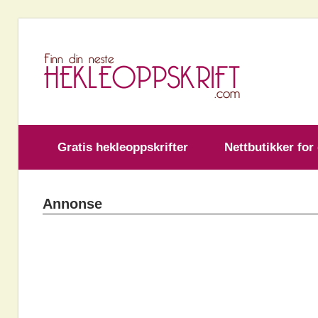
Skip
to
H
content
Gratis hekleoppskrifter
Nettbutikker for
Annonse