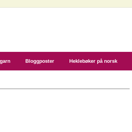
ekleoppskrift.com
 garn
Bloggposter
Heklebøker på norsk