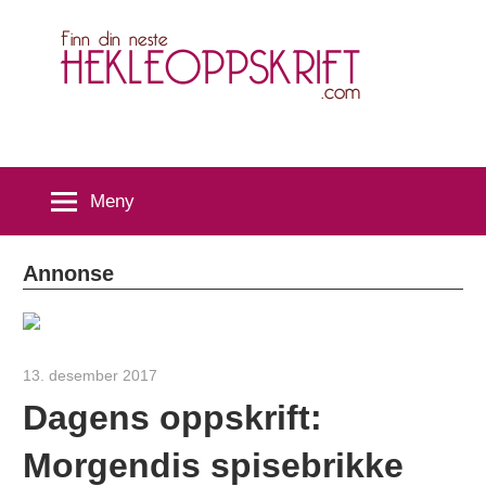
Skip
H
to
content
Meny
Annonse
13. desember 2017
hekleoppskrift.com
Dagens oppskrift:
Morgendis spisebrikke