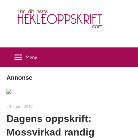
Skip
H
to
content
Meny
Annonse
29. mars 2017
hekleoppskrift.com
Dagens oppskrift:
Mossvirkad randig