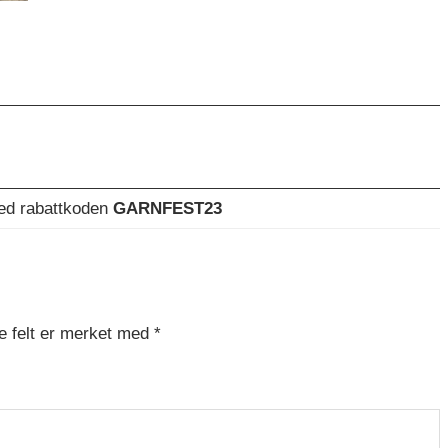
med rabattkoden
GARNFEST23
e felt er merket med
*