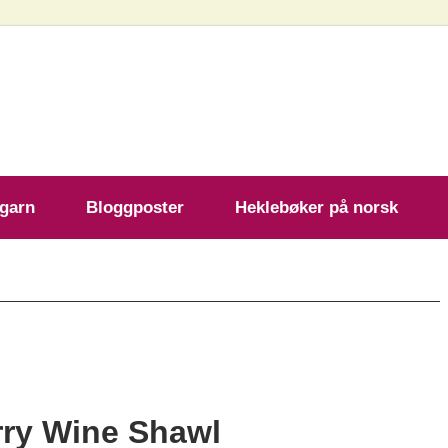
ekleoppskrift.com
 garn
Bloggposter
Heklebøker på norsk
rry Wine Shawl