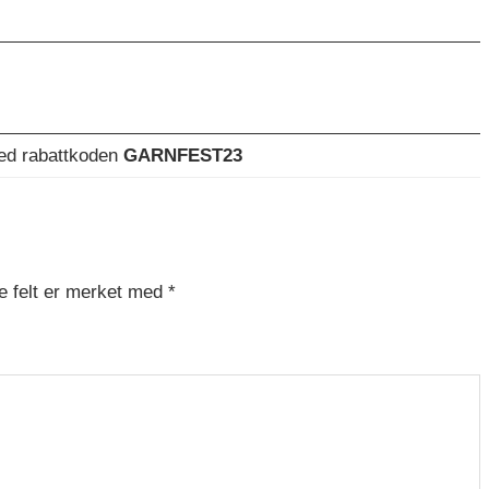
med rabattkoden
GARNFEST23
e felt er merket med
*