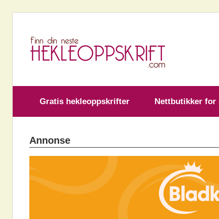
Skip
to
H
content
Gratis hekleoppskrifter
Nettbutikker for
Annonse