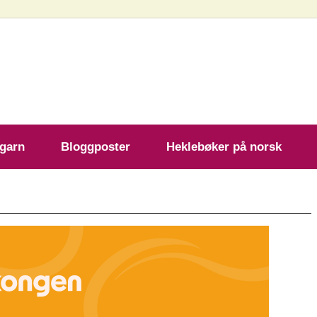
ekleoppskrift.com
 garn
Bloggposter
Heklebøker på norsk