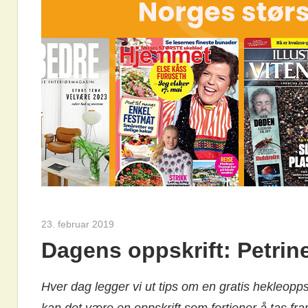
23. februar 2019
hekleoppskrift.com
Dagens oppskrift: Petrin
Hver dag legger vi ut tips om en gratis hekleopps
kan det være en oppskrift som fortjener å tas fra