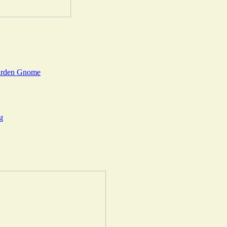
Garden Gnome
t