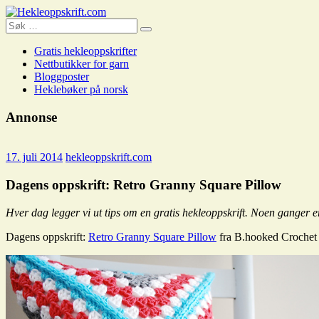
Skip
to
Search
Search
Hekleoppskrift.com
content
for:
Gratis hekleoppskrifter
Nettbutikker for garn
Bloggposter
Heklebøker på norsk
Annonse
17. juli 2014
hekleoppskrift.com
Dagens oppskrift: Retro Granny Square Pillow
Hver dag legger vi ut tips om en gratis hekleoppskrift. Noen ganger er
Dagens oppskrift:
Retro Granny Square Pillow
fra B.hooked Crochet