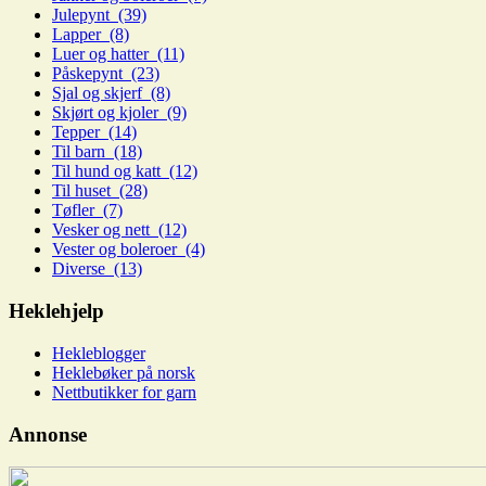
Julepynt (39)
Lapper (8)
Luer og hatter (11)
Påskepynt (23)
Sjal og skjerf (8)
Skjørt og kjoler (9)
Tepper (14)
Til barn (18)
Til hund og katt (12)
Til huset (28)
Tøfler (7)
Vesker og nett (12)
Vester og boleroer (4)
Diverse (13)
Heklehjelp
Hekleblogger
Heklebøker på norsk
Nettbutikker for garn
Annonse