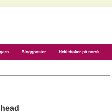
ekleoppskrift.com
 garn
Bloggposter
Heklebøker på norsk
yhead