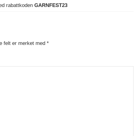
med rabattkoden
GARNFEST23
e felt er merket med
*