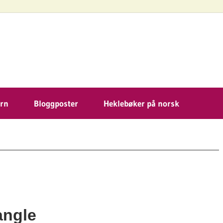
ekleoppskrift.com
arn
Bloggposter
Heklebøker på norsk
angle