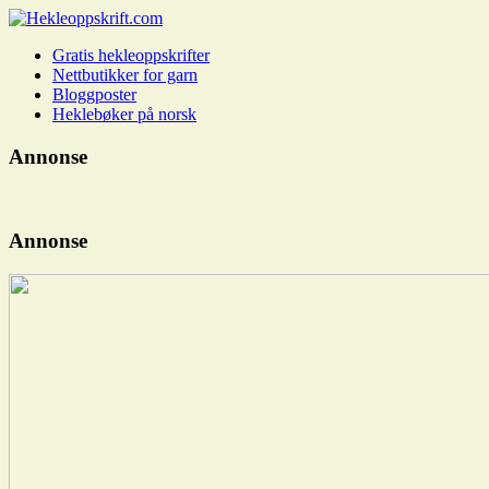
Skip
to
Hekleoppskrift.com
Gratis hekleoppskrifter
content
Nettbutikker for garn
Bloggposter
Heklebøker på norsk
Annonse
Annonse