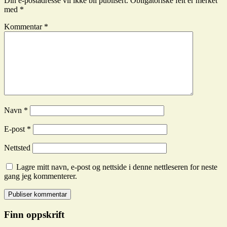
Din e-postadresse vil ikke bli publisert.
Obligatoriske felt er merket
med
*
Kommentar
*
Navn
*
E-post
*
Nettsted
Lagre mitt navn, e-post og nettside i denne nettleseren for neste
gang jeg kommenterer.
Finn oppskrift