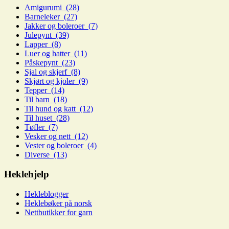
Amigurumi (28)
Barneleker (27)
Jakker og boleroer (7)
Julepynt (39)
Lapper (8)
Luer og hatter (11)
Påskepynt (23)
Sjal og skjerf (8)
Skjørt og kjoler (9)
Tepper (14)
Til barn (18)
Til hund og katt (12)
Til huset (28)
Tøfler (7)
Vesker og nett (12)
Vester og boleroer (4)
Diverse (13)
Heklehjelp
Hekleblogger
Heklebøker på norsk
Nettbutikker for garn