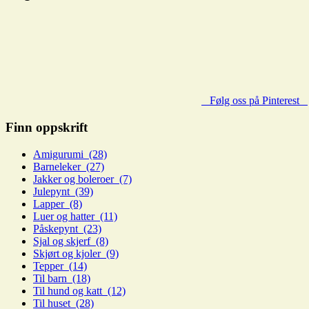
Følg oss på Pinterest
Finn oppskrift
Amigurumi (28)
Barneleker (27)
Jakker og boleroer (7)
Julepynt (39)
Lapper (8)
Luer og hatter (11)
Påskepynt (23)
Sjal og skjerf (8)
Skjørt og kjoler (9)
Tepper (14)
Til barn (18)
Til hund og katt (12)
Til huset (28)