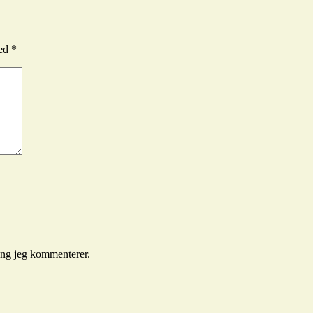
med
*
gang jeg kommenterer.