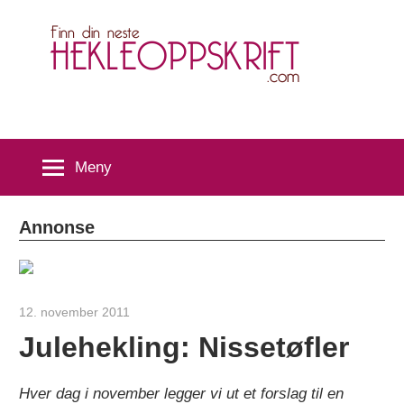
Skip
H
to
content
Meny
Annonse
12. november 2011
hekleoppskrift.com
Julehekling: Nissetøfler
Hver dag i november legger vi ut et forslag til en