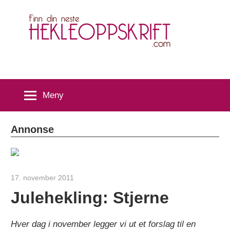
Skip
H
to
content
Meny
Annonse
17. november 2011
hekleoppskrift.com
Julehekling: Stjerne
Hver dag i november legger vi ut et forslag til en