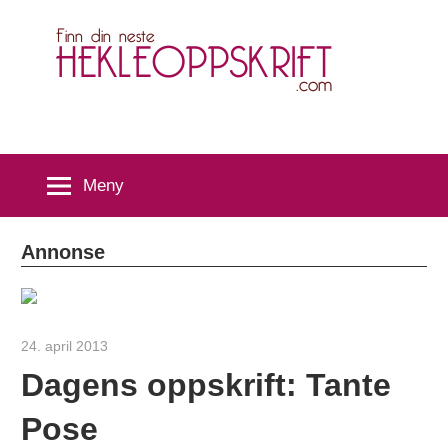
Skip
H
to
content
Meny
Annonse
24. april 2013
hekleoppskrift.com
Dagens oppskrift: Tante
Pose